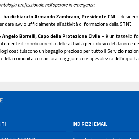
ontologia professionale nell’operare in emergenza.
 –
ha dichiarato Armando Zambrano, Presidente CNI
– desidero 
er dare avvio ufficialmente all’attività di formazione della STN”.
ngelo Borrelli, Capo della Protezione Civile
– è un tassello f
ente il coordinamento delle attività per il rilievo del danno e dell
logi costituiscono un bagaglio prezioso per tutto il Servizio nazio
io della comunità con ancora maggiore consapevolezza dell’importanz
E
ITI
INDIRIZZI EMAIL