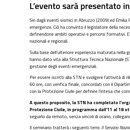
L’evento sarà presentato in
Sin dagli eventi sismici in Abruzzo (2009) ed Emili
emergenze. Ciò ha convinto il legislatore della necess
definendone ambiti operativi e percorsi formativi. E
nazionali e regionali.
Sulla base dell’ulteriore esperienza maturata nella g
hanno dato vita alla Struttura Tecnica Nazionale (STN),
gestione degli eventi emergenziali.
Per essere iscritti alla STN e svolgere l’attività di 
60 ore, con verifica finale, concordati con il Dipar
con la Protezione Civile per definire l’intesa che con
A questo proposito, la STN ha completato l’orga
Protezione Civile, in programma dall’11 al 18 o
seguirlo da remoto, senza vincoli di orario, collegand
Il seminario tratterà i seguenti temi:
Il Servizio Nazi