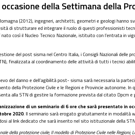
 occasione della Settimana della Pro
a Romagna (2012), ingegneri, architetti, geometri e geologi hanno sv
ità di strutturare ed integrare il ruolo di questi professionisti tecni
’ nato così il Nucleo Tecnico Nazionale, istituito con l’entrata in 
estione del post sisma nel Centro Italia, i Consigli Nazionali delle p
 finalizzata al coordinamento delle attività di tutti i tecnici abilitat
rilievo del danno e dell’agibilità post- sisma sarà necessaria la part
timento della Protezione Civile e le Regioni e Provincie autonome. In
senta alla STN di gestire la formazione prevista dal citato Dpcm e gli
nizzazione di un seminario di 6 ore che sarà presentato in o
ttobre 2020
. Il seminario sarà erogato gratuitamente in modalità we
osi al link dedicato che sarà inserito nel sito istituzionale della STN
onale della protezione civile; Il modello di Protezione Civile nelle Regioni;